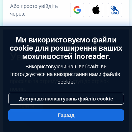
Або просто увійдіть
через:
Ми використовуємо файли
cookie для розширення ваших
Увійти
можливостей Inoreader.
Використовуючи наш вебсайт, ви
Вже зареєстровані?
Увійдіть до свого
погоджуєтеся на використання нами файлів
профілю та отримуйте доступ до стрічок
cookie.
новин.
Доступ до налаштувань файлів cookie
Увійти
Гаразд
2023 © Inoreader