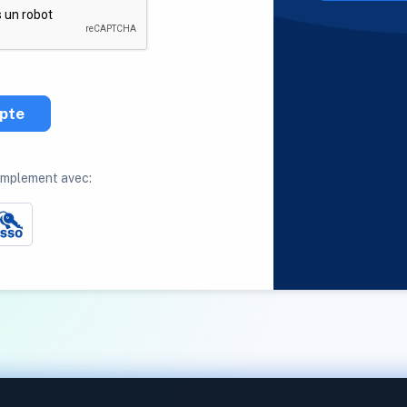
pte
implement avec: