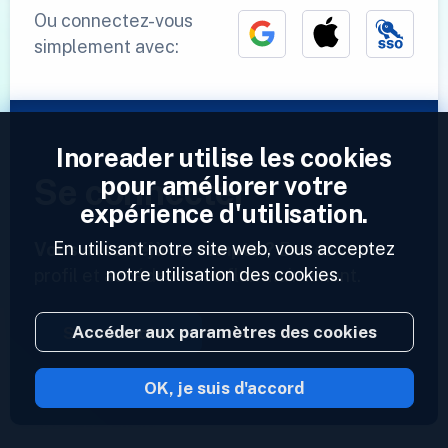
Ou connectez-vous
simplement avec:
Inoreader utilise les cookies
pour améliorer votre
Se connecter
expérience d'utilisation.
En utilisant notre site web, vous acceptez
Vous avez déjà un compte ?
Entrez votre
notre utilisation des cookies.
profil et accédez à vos flux maintenant.
Accéder aux paramètres des cookies
Se connecter
OK, je suis d'accord
2023 © Inoreader