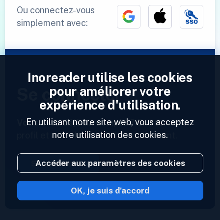
Ou connectez-vous
simplement avec:
Inoreader utilise les cookies
pour améliorer votre
Se connecter
expérience d'utilisation.
En utilisant notre site web, vous acceptez
Vous avez déjà un compte ?
Entrez votre
notre utilisation des cookies.
profil et accédez à vos flux maintenant.
Accéder aux paramètres des cookies
Se connecter
OK, je suis d'accord
2023 © Inoreader