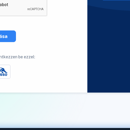
zása
ntkezzen be ezzel: