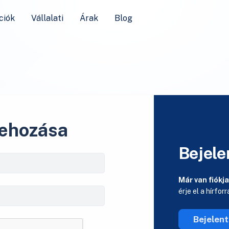
ciók
Vállalati
Árak
Blog
rehozása
Bejele
Már van fiókj
érje el a hírfor
Bejelen