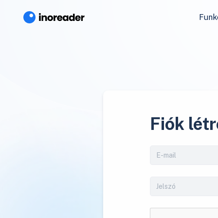
Funk
Fiók lét