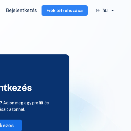
Bejelentkezés
hu
Fiók létrehozása
ntkezés
a?
Adjon meg egy profilt és
rásait azonnal.
tkezés