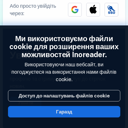
Або просто увійдіть
через:
Ми використовуємо файли
cookie для розширення ваших
Увійти
можливостей Inoreader.
Використовуючи наш вебсайт, ви
Вже зареєстровані?
Увійдіть до свого
погоджуєтеся на використання нами файлів
профілю та отримуйте доступ до стрічок
cookie.
новин.
Доступ до налаштувань файлів cookie
Увійти
Гаразд
2023 © Inoreader