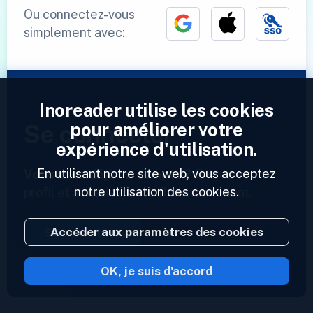
Ou connectez-vous
simplement avec:
Inoreader utilise les cookies
pour améliorer votre
Se connecter
expérience d'utilisation.
En utilisant notre site web, vous acceptez
Vous avez déjà un compte ?
Entrez votre
notre utilisation des cookies.
profil et accédez à vos flux maintenant.
Accéder aux paramètres des cookies
Se connecter
OK, je suis d'accord
2023 © Inoreader