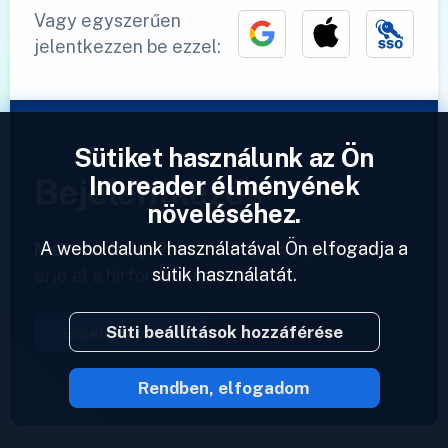
Vagy egyszerűen
jelentkezzen be ezzel:
Sütiket használunk az Ön
Inoreader élményének
Bejelentkezés
növeléséhez.
A weboldalunk használatával Ön elfogadja a
Már van fiókja?
Adjon meg egy profilt és
sütik használatát.
érje el a hírforrásait azonnal.
Süti beállítások hozzáférése
Bejelentkezés
Rendben, elfogadom
2023 © Inoreader