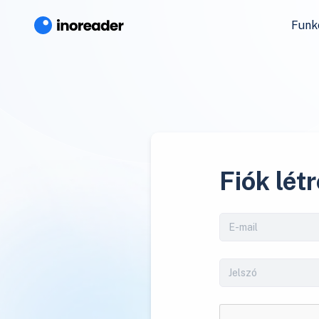
Funk
Fiók lét