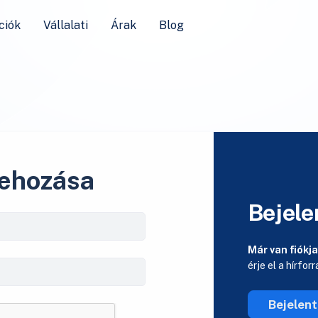
ciók
Vállalati
Árak
Blog
rehozása
Bejele
Már van fiókj
érje el a hírfor
Bejelen