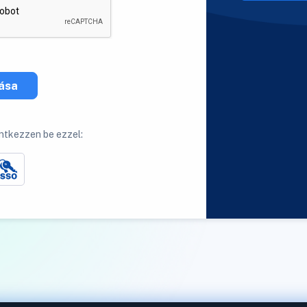
zása
ntkezzen be ezzel: