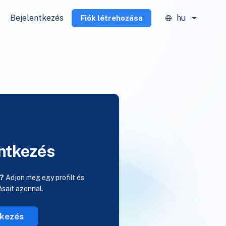
Bejelentkezés
hu
Fiók létrehozása
ntkezés
a?
Adjon meg egy profilt és
rásait azonnal.
tkezés