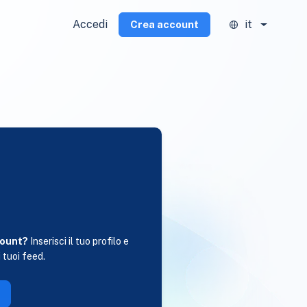
Accedi
it
Crea account
i
count?
Inserisci il tuo profilo e
 tuoi feed.