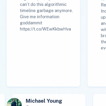
can’t do this algorithmic
Re
timeline garbage anymore.
In
Give me information
up
goddammit
an
https://t.co/WEwKkbwHva
wi
br
th
ev
Michael Young