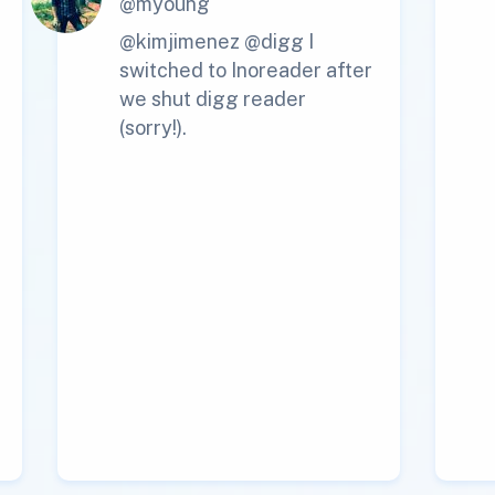
@myoung
@kimjimenez @digg I
switched to Inoreader after
we shut digg reader
(sorry!).