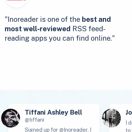
"Inoreader is one of the
best and
most well-reviewed
RSS feed-
reading apps you can find online."
Tiffani Ashley Bell
J
@tiffani
I 
Signed up for @Inoreader. I
to