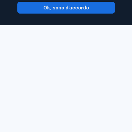
Ok, sono d'accordo
Con Inoreader, il contenuto ti arriva non
appena è disponibile.
Segui siti Web, feed
di social media, podcast, blog e
newsletter. Goditi ciò che è importante
per te, tutto in un unico posto.