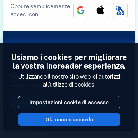
Oppure semplicemente
accedi con:
Usiamo i cookies per migliorare
Accedi
la vostra Inoreader esperienza.
Utilizzando il nostro sito web, ci autorizzi
Hai già un account?
Inserisci il tuo profilo e
all'utilizzo di cookies.
accedi subito ai tuoi feed.
Impostazioni cookie di accesso
Accedi
Ok, sono d'accordo
2023 © Inoreader