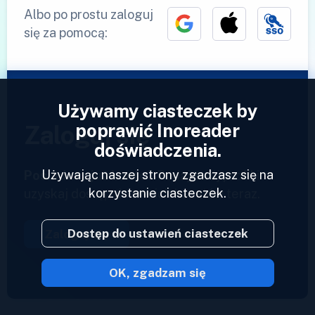
Albo po prostu zaloguj
się za pomocą:
Używamy ciasteczek by
poprawić Inoreader
Zaloguj się
doświadczenia.
Używając naszej strony zgadzasz się na
Posiadasz już konto?
Podaj swój profil i
korzystanie ciasteczek.
uzyskaj dostęp do swoich kanałów teraz.
Dostęp do ustawień ciasteczek
Zaloguj się
OK, zgadzam się
2023 © Inoreader