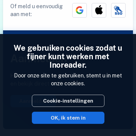
Of meld u eenvoudig
aan met:
We gebruiken cookies zodat u
fijner kunt werken met
Aanmelden
Inoreader.
Door onze site te gebruiken, stemt u in met
Heeft u al een account?
Voer een profiel in
onze cookies.
en bekijk direct uw feeds.
Cookie-instellingen
Aanmelden
OK, ik stem in
2023 © Inoreader