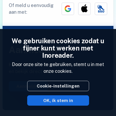
Of meld u eenvoudig
aan met:
We gebruiken cookies zodat u
fijner kunt werken met
Aanmelden
Inoreader.
Door onze site te gebruiken, stemt u in met
Heeft u al een account?
Voer een profiel in
onze cookies.
en bekijk direct uw feeds.
Cookie-instellingen
Aanmelden
OK, ik stem in
2023 © Inoreader