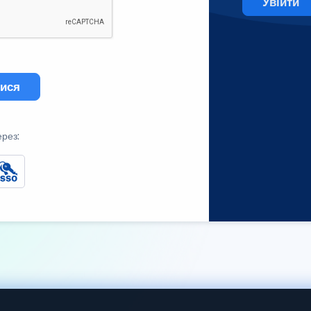
Увійти
тися
ерез: