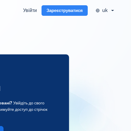
Увійти
uk
Зареєструватися
и
овані?
Увійдіть до свого
имуйте доступ до стрічок