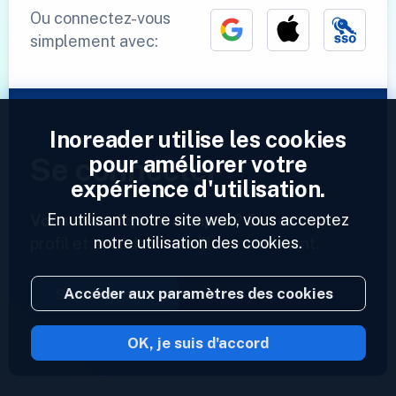
Ou connectez-vous
simplement avec:
Inoreader utilise les cookies
pour améliorer votre
Se connecter
expérience d'utilisation.
En utilisant notre site web, vous acceptez
Vous avez déjà un compte ?
Entrez votre
notre utilisation des cookies.
profil et accédez à vos flux maintenant.
Accéder aux paramètres des cookies
Se connecter
OK, je suis d'accord
2023 © Inoreader