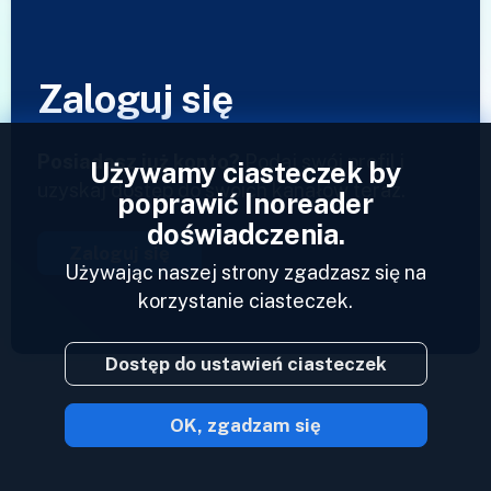
Zaloguj się
Posiadasz już konto?
Podaj swój profil i
Używamy ciasteczek by
uzyskaj dostęp do swoich kanałów teraz.
poprawić Inoreader
doświadczenia.
Zaloguj się
Używając naszej strony zgadzasz się na
korzystanie ciasteczek.
Dostęp do ustawień ciasteczek
OK, zgadzam się
2023 © Inoreader