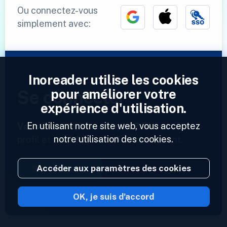
Ou connectez-vous
simplement avec:
Inoreader utilise les cookies
pour améliorer votre
Se connecter
expérience d'utilisation.
En utilisant notre site web, vous acceptez
Vous avez déjà un compte ?
Entrez votre
notre utilisation des cookies.
profil et accédez à vos flux maintenant.
Accéder aux paramètres des cookies
Se connecter
OK, je suis d'accord
2023 © Inoreader