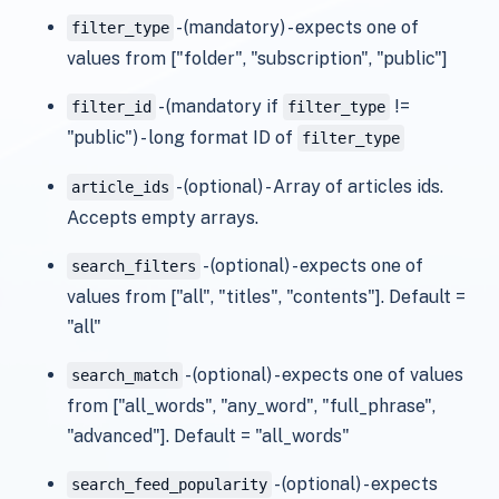
- (mandatory) - expects one of
filter_type
values from ["folder", "subscription", "public"]
- (mandatory if
!=
filter_id
filter_type
"public") - long format ID of
filter_type
- (optional) - Array of articles ids.
article_ids
Accepts empty arrays.
- (optional) - expects one of
search_filters
values from ["all", "titles", "contents"]. Default =
"all"
- (optional) - expects one of values
search_match
from ["all_words", "any_word", "full_phrase",
"advanced"]. Default = "all_words"
- (optional) - expects
search_feed_popularity