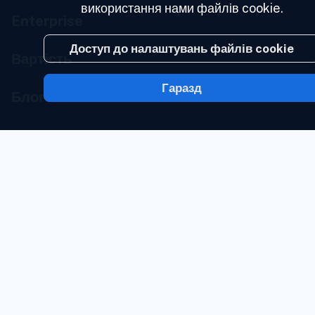
використання нами файлів cookie.
Enterprise
Доступ до налаштувань файлів cookie
Вартість
Гаразд
Блог
Про нас
Портал для розробників
Зв'язатися з нами
Стан сервісу
Портал Brand