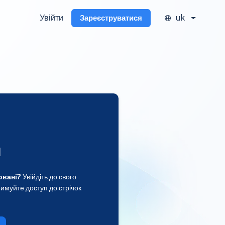
Увійти
uk
Зареєструватися
и
овані?
Увійдіть до свого
имуйте доступ до стрічок