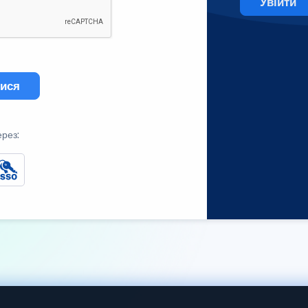
Увійти
тися
ерез: