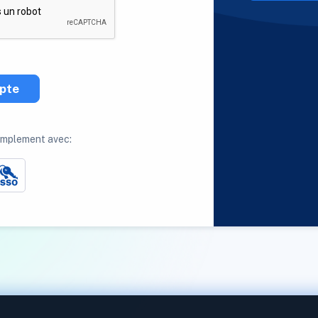
pte
implement avec: