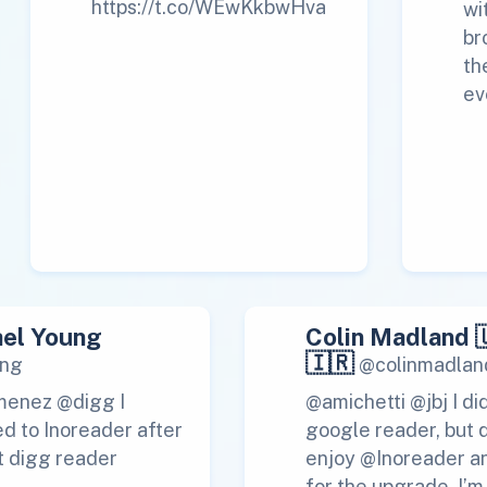
https://t.co/WEwKkbwHva
wi
br
th
ev
el Young
Colin Madland 
🇮🇷
ng
@colinmadlan
menez @digg I
@amichetti @jbj I di
d to Inoreader after
google reader, but 
t digg reader
enjoy @Inoreader a
for the upgrade. I’