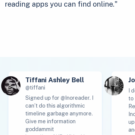
reading apps you can find online."
Tiffani Ashley Bell
J
@tiffani
I 
Signed up for @Inoreader. I
to
can’t do this algorithmic
Re
timeline garbage anymore.
In
Give me information
up
goddammit
an