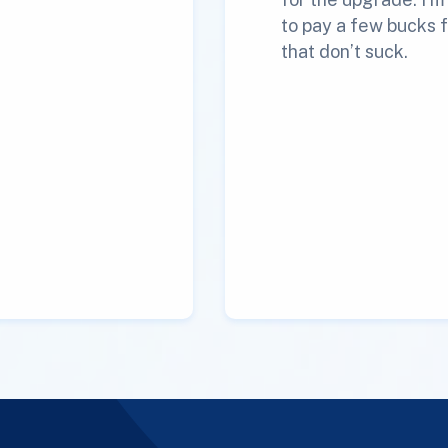
to pay a few bucks f
that don’t suck.