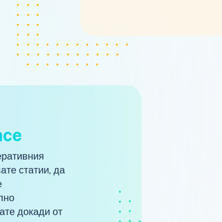
nce
еративния
ате статии, да
е
лно
ате докади от