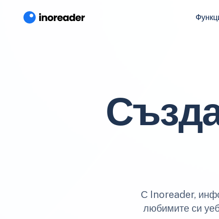
Функц
Създа
С Inoreader, инф
любимите си уеб