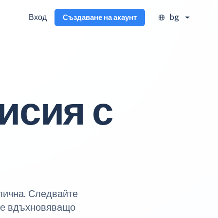
Вход
bg
Създаване на акаунт
исия с
алична. Следвайте
йте вдъхновяващо