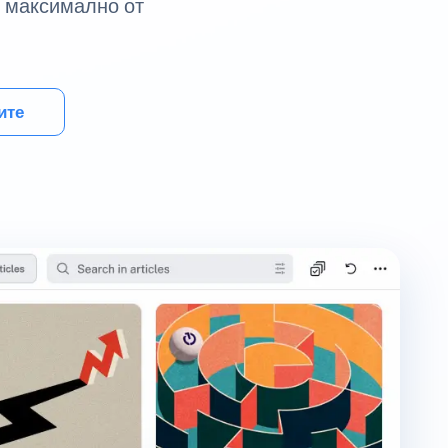
е максимално от
ите