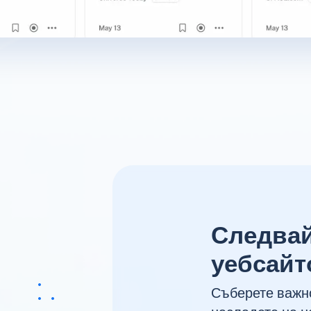
Следвай
уебсайт
Съберете важно