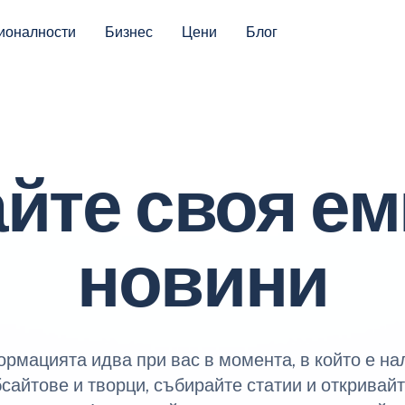
ионалности
Бизнес
Цени
Блог
йте своя ем
новини
ормацията идва при вас в момента, в който е н
сайтове и творци, събирайте статии и открива