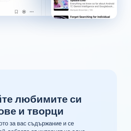
те любимите си
ове и творци
то за вас съдържание и се