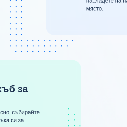
насладете на н
място.
хъб за
ъсно, събирайте
ъка си за