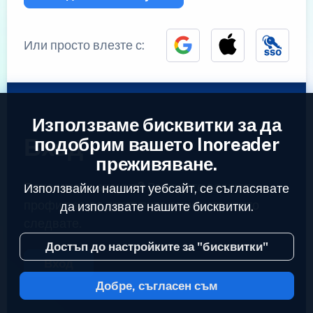
Или просто влезте с:
Използваме бисквитки за да
Вход
подобрим вашето Inoreader
преживяване.
Вече имате акаунт?
Въведете вашият
Използвайки нашият уебсайт, се съгласявате
профил за да достъпите емисиите които
да използвате нашите бисквитки.
следвате.
Достъп до настройките за "бисквитки"
Вход
Добре, съгласен съм
2023 © Inoreader