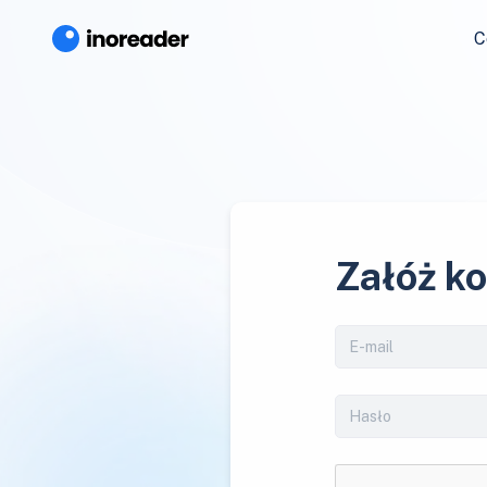
C
Załóż k