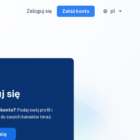
Zaloguj się
pl
Załóż konto
j się
 konto?
Podaj swój profil i
 do swoich kanałów teraz.
się