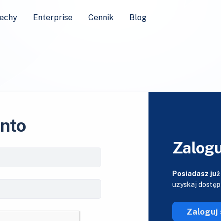
echy
Enterprise
Cennik
Blog
onto
Zalogu
Posiadasz już
uzyskaj dostęp
Zaloguj 