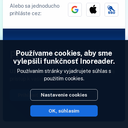
Alebo sa jednoducho
prihláste cez:
Používame cookies, aby sme
Prihlásiť sa
vylepšili funkčnosť Inoreader.
Používaním stránky vyjadrujete súhlas s
Už máme účet?
Zadajte svoj profil a získajte
použitím cookies.
prístup k vašim zdrojom.
Nastavenie cookies
Prihlásiť sa
OK, súhlasím
2023 © Inoreader