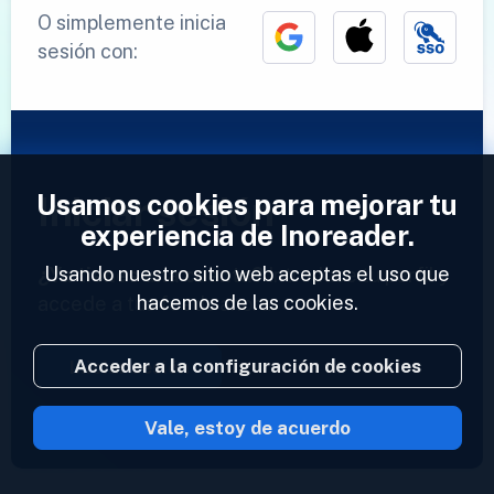
O simplemente inicia
sesión con:
Usamos cookies para mejorar tu
Iniciar sesión
experiencia de Inoreader.
Usando nuestro sitio web aceptas el uso que
¿Ya tienes una cuenta?
Introduce tu perfil y
hacemos de las cookies.
accede a tus feeds ahora.
Acceder a la configuración de cookies
Iniciar sesión
Vale, estoy de acuerdo
2023 © Inoreader