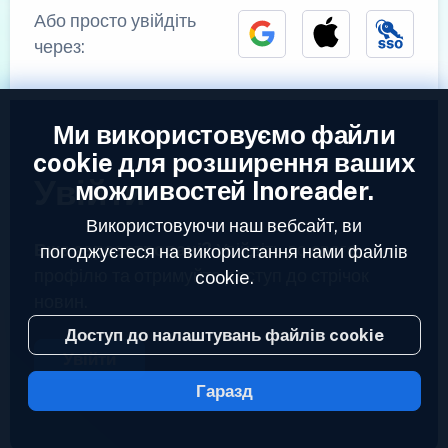
Або просто увійдіть
через:
Ми використовуємо файли
cookie для розширення ваших
Увійти
можливостей Inoreader.
Використовуючи наш вебсайт, ви
Вже зареєстровані?
Увійдіть до свого
погоджуєтеся на використання нами файлів
профілю та отримуйте доступ до стрічок
cookie.
новин.
Доступ до налаштувань файлів cookie
Увійти
Гаразд
2023 © Inoreader