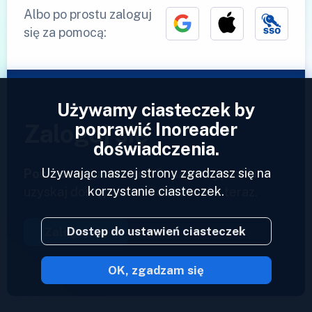
Albo po prostu zaloguj
się za pomocą:
Używamy ciasteczek by
poprawić Inoreader
Zaloguj się
doświadczenia.
Używając naszej strony zgadzasz się na
Posiadasz już konto?
Podaj swój profil i
korzystanie ciasteczek.
uzyskaj dostęp do swoich kanałów teraz.
Dostęp do ustawień ciasteczek
Zaloguj się
OK, zgadzam się
2023 © Inoreader