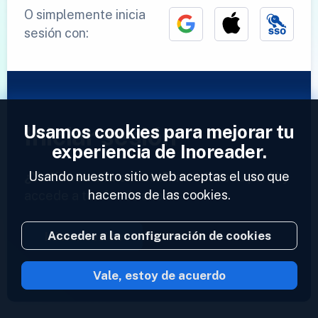
O simplemente inicia
sesión con:
Usamos cookies para mejorar tu
Iniciar sesión
experiencia de Inoreader.
Usando nuestro sitio web aceptas el uso que
¿Ya tienes una cuenta?
Introduce tu perfil y
hacemos de las cookies.
accede a tus feeds ahora.
Acceder a la configuración de cookies
Iniciar sesión
Vale, estoy de acuerdo
2023 © Inoreader