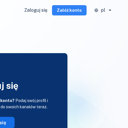
Zaloguj się
pl
Załóż konto
j się
 konto?
Podaj swój profil i
 do swoich kanałów teraz.
się