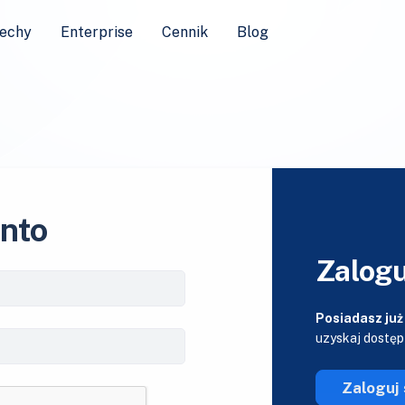
echy
Enterprise
Cennik
Blog
onto
Zalogu
Posiadasz już
uzyskaj dostęp
Zaloguj 