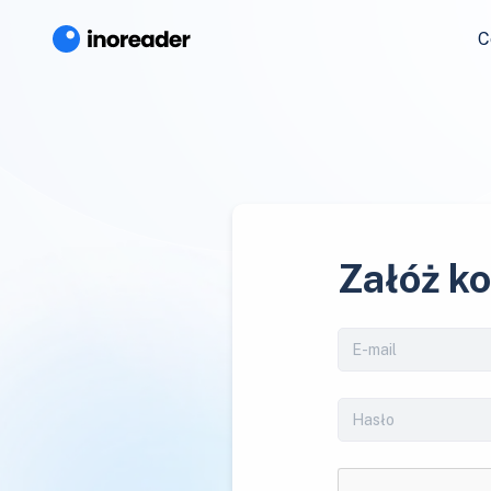
C
Załóż k