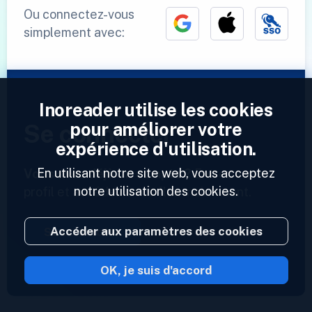
Ou connectez-vous
simplement avec:
Inoreader utilise les cookies
pour améliorer votre
Se connecter
expérience d'utilisation.
En utilisant notre site web, vous acceptez
Vous avez déjà un compte ?
Entrez votre
notre utilisation des cookies.
profil et accédez à vos flux maintenant.
Accéder aux paramètres des cookies
Se connecter
OK, je suis d'accord
2023 © Inoreader