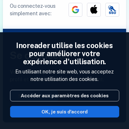
Ou connectez-vous
simplement avec:
Inoreader utilise les cookies
pour améliorer votre
Se connecter
expérience d'utilisation.
En utilisant notre site web, vous acceptez
Vous avez déjà un compte ?
Entrez votre
notre utilisation des cookies.
profil et accédez à vos flux maintenant.
Accéder aux paramètres des cookies
Se connecter
OK, je suis d'accord
2023 © Inoreader