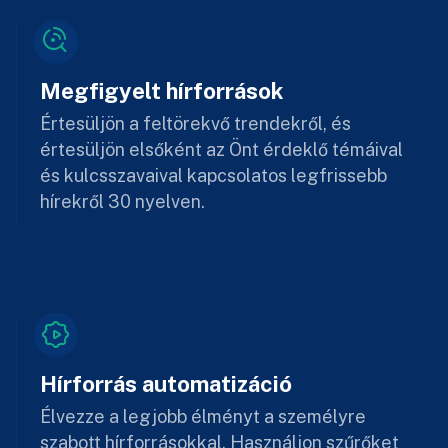
Megfigyelt hírforrások
Értesüljön a feltörekvő trendekről, és
értesüljön elsőként az Önt érdeklő témáival
és kulcsszavaival kapcsolatos legfrissebb
hírekről 30 nyelven.
Hírforrás automatizáció
Élvezze a legjobb élményt a személyre
szabott hírforrásokkal. Használjon szűrőket