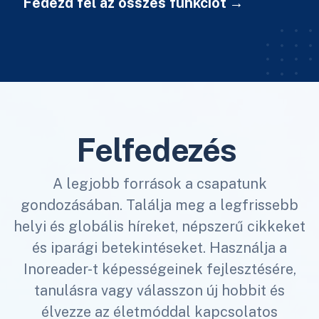
Fedezd fel az összes funkciót
Felfedezés
A legjobb források a csapatunk
gondozásában. Találja meg a legfrissebb
helyi és globális híreket, népszerű cikkeket
és iparági betekintéseket. Használja a
Inoreader-t képességeinek fejlesztésére,
tanulásra vagy válasszon új hobbit és
élvezze az életmóddal kapcsolatos