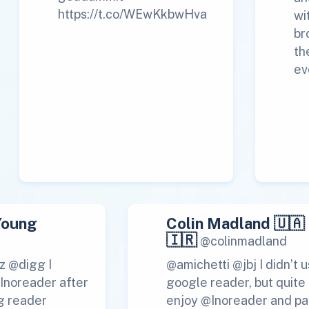
https://t.co/WEwKkbwHva
wi
br
th
ev
Young
Colin Madland 🇺🇦
🇮🇷
@colinmadland
z @digg I
@amichetti @jbj I didn’t 
 Inoreader after
google reader, but quite
g reader
enjoy @Inoreader and pa