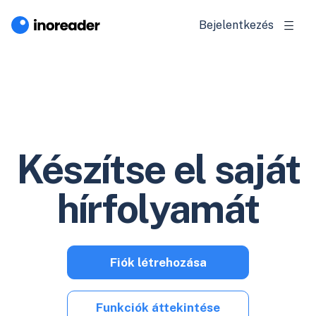
Bejelentkezés
Készítse el saját
hírfolyamát
Fiók létrehozása
Funkciók áttekintése