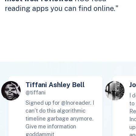
reading apps you can find online."
Tiffani Ashley Bell
J
@tiffani
I 
Signed up for @Inoreader. I
to
can’t do this algorithmic
Re
timeline garbage anymore.
In
Give me information
up
goddammit
an