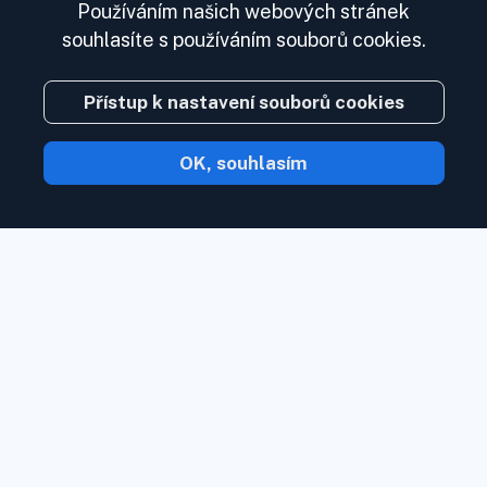
Používáním našich webových stránek
souhlasíte s používáním souborů cookies.
Přístup k nastavení souborů cookies
OK, souhlasím
S Inoreader obsah přijde k vám, jakmile
bude k dispozici.
Sledujte webové
stránky, zdroje sociálních médií, podcasty,
blogy a zpravodaje. Užijte si to, co je pro
vás důležité, na jednom místě.