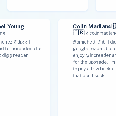
el Young
Colin Madland 
🇮🇷
ng
@colinmadlan
menez @digg I
@amichetti @jbj I di
d to Inoreader after
google reader, but 
t digg reader
enjoy @Inoreader a
for the upgrade. I’
to pay a few bucks f
that don’t suck.