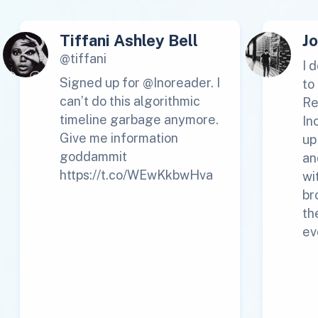
Tiffani Ashley Bell
J
@tiffani
I 
Signed up for @Inoreader. I
to
can’t do this algorithmic
Re
timeline garbage anymore.
In
Give me information
up
goddammit
an
https://t.co/WEwKkbwHva
wi
br
th
ev