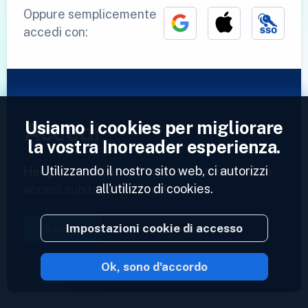
Oppure semplicemente
accedi con:
Usiamo i cookies per migliorare
Accedi
la vostra Inoreader esperienza.
Utilizzando il nostro sito web, ci autorizzi
Hai già un account?
Inserisci il tuo profilo e
all'utilizzo di cookies.
accedi subito ai tuoi feed.
Impostazioni cookie di accesso
Accedi
Ok, sono d'accordo
2023 © Inoreader