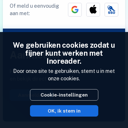
Of meld u eenvoudig
aan met:
We gebruiken cookies zodat u
fijner kunt werken met
Aanmelden
Inoreader.
Door onze site te gebruiken, stemt u in met
Heeft u al een account?
Voer een profiel in
onze cookies.
en bekijk direct uw feeds.
Cookie-instellingen
Aanmelden
OK, ik stem in
2023 © Inoreader