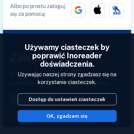
Albo po prostu zaloguj
się za pomocą:
Używamy ciasteczek by
poprawić Inoreader
Zaloguj się
doświadczenia.
Używając naszej strony zgadzasz się na
Posiadasz już konto?
Podaj swój profil i
korzystanie ciasteczek.
uzyskaj dostęp do swoich kanałów teraz.
Dostęp do ustawień ciasteczek
Zaloguj się
OK, zgadzam się
2023 © Inoreader