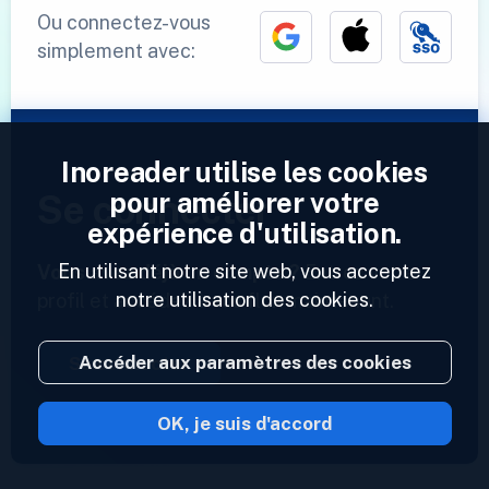
Ou connectez-vous
simplement avec:
Inoreader utilise les cookies
pour améliorer votre
Se connecter
expérience d'utilisation.
En utilisant notre site web, vous acceptez
Vous avez déjà un compte ?
Entrez votre
notre utilisation des cookies.
profil et accédez à vos flux maintenant.
Accéder aux paramètres des cookies
Se connecter
OK, je suis d'accord
2023 © Inoreader