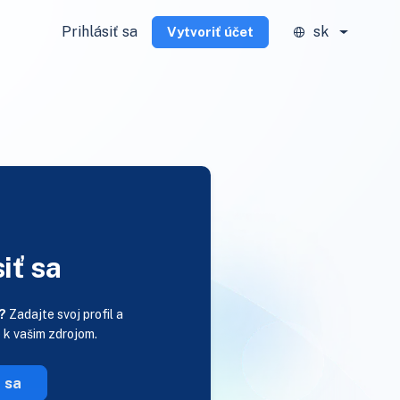
Prihlásiť sa
sk
Vytvoriť účet
iť sa
?
Zadajte svoj profil a
p k vašim zdrojom.
ť sa