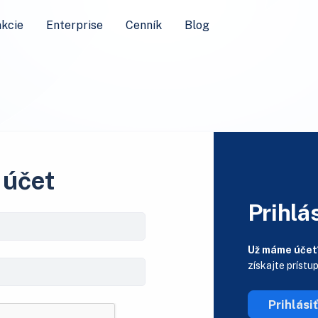
kcie
Enterprise
Cenník
Blog
 účet
Prihlás
Už máme účet
získajte prístu
Prihlási