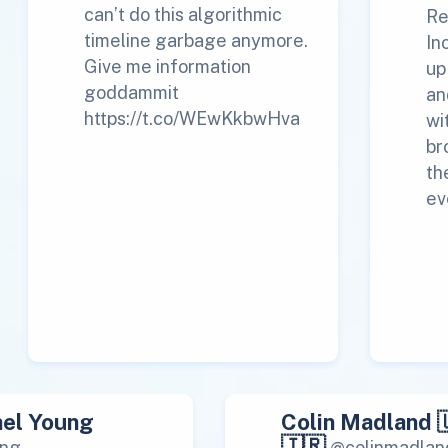
can’t do this algorithmic
Re
timeline garbage anymore.
In
Give me information
up
goddammit
an
https://t.co/WEwKkbwHva
wi
br
th
ev
el Young
Colin Madland 
🇮🇷
ng
@colinmadlan