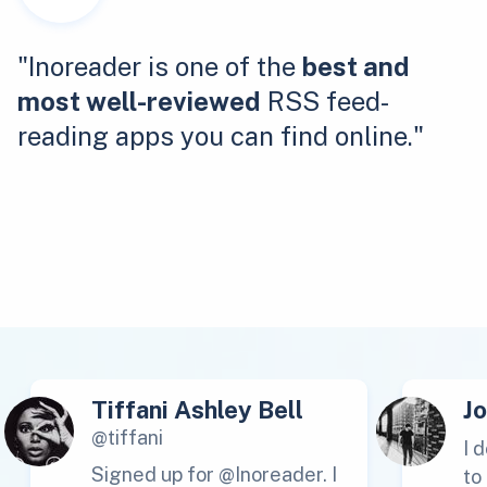
"Inoreader is one of the
best and
most well-reviewed
RSS feed-
reading apps you can find online."
Tiffani Ashley Bell
J
@tiffani
I 
Signed up for @Inoreader. I
to