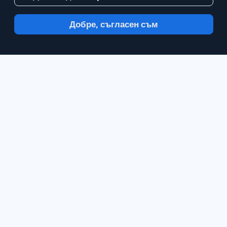
Добре, съгласен съм
С Inoreader, информацията идва до вас,
в минутата в която е налична.
Следвайте
сайтове, емисии на социални медии,
подкасти, блогове и нюзлетъри.
Насладете се на това, което е важно за
вас, всичко на едно място.