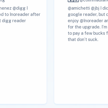
menez @digg I
@amichetti @jbj I di
d to Inoreader after
google reader, but 
t digg reader
enjoy @Inoreader a
for the upgrade. I’
to pay a few bucks f
that don’t suck.