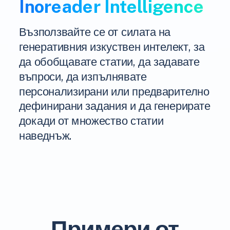
Inoreader Intelligence
Възползвайте се от силата на
генеративния изкуствен интелект, за
да обобщавате статии, да задавате
въпроси, да изпълнявате
персонализирани или предварително
дефинирани задания и да генерирате
докади от множество статии
наведнъж.
Примери от