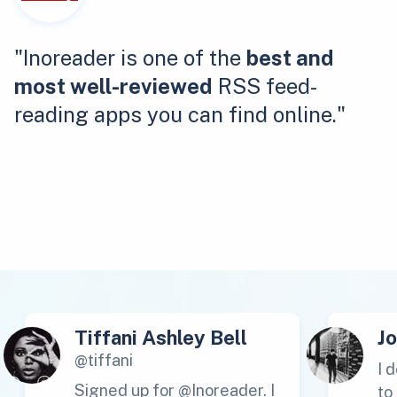
"Inoreader is one of the
best and
most well-reviewed
RSS feed-
reading apps you can find online."
Tiffani Ashley Bell
J
@tiffani
I 
Signed up for @Inoreader. I
to