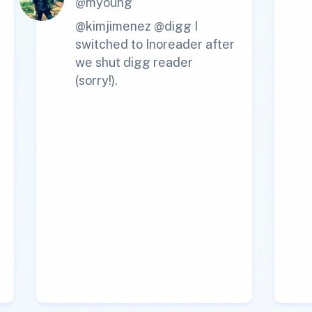
@myoung
@kimjimenez @digg I
switched to Inoreader after
we shut digg reader
(sorry!).