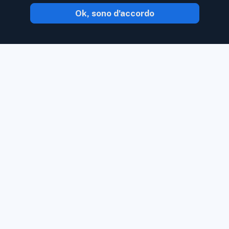
Ok, sono d'accordo
Con Inoreader, il contenuto ti arriva non
appena è disponibile.
Segui siti Web, feed
di social media, podcast, blog e
newsletter. Goditi ciò che è importante
per te, tutto in un unico posto.