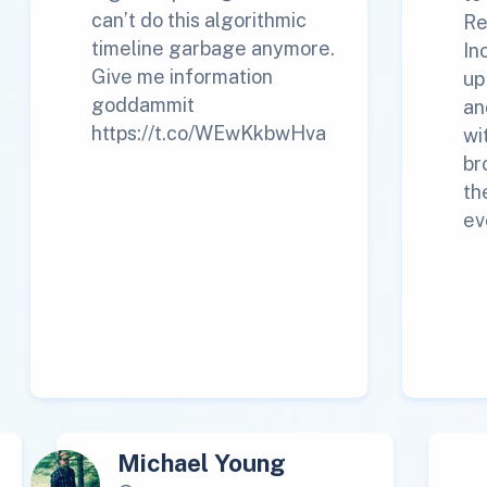
can’t do this algorithmic
Re
timeline garbage anymore.
In
Give me information
up
goddammit
an
https://t.co/WEwKkbwHva
wi
br
th
ev
Michael Young