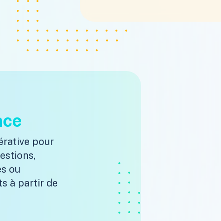
nce
érative pour
estions,
es ou
s à partir de