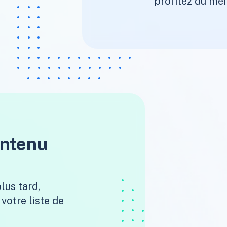
profitez du mei
ontenu
lus tard,
votre liste de