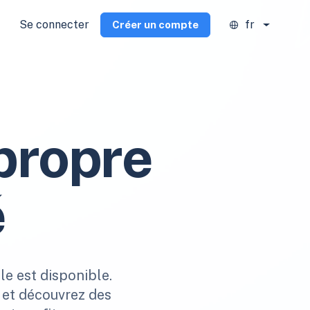
Se connecter
fr
Créer un compte
propre
é
le est disponible.
s et découvrez des