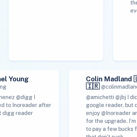
th
ev
el Young
Colin Madland 
🇮🇷
ng
@colinmadlan
menez @digg I
@amichetti @jbj I di
d to Inoreader after
google reader, but 
t digg reader
enjoy @Inoreader a
for the upgrade. I’
to pay a few bucks f
that don’t suck.