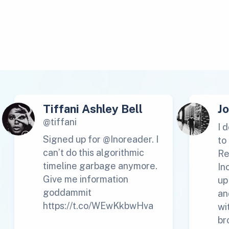
Tiffani Ashley Bell
J
@tiffani
I 
Signed up for @Inoreader. I
to
can’t do this algorithmic
Re
timeline garbage anymore.
In
Give me information
up
goddammit
an
https://t.co/WEwKkbwHva
wi
br