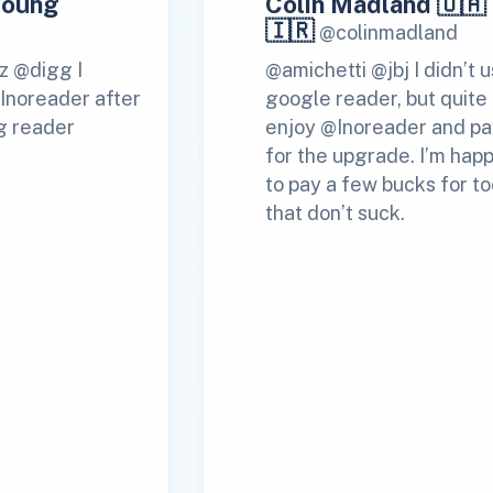
Young
Colin Madland 🇺🇦
🇮🇷
@colinmadland
z @digg I
@amichetti @jbj I didn’t 
 Inoreader after
google reader, but quite
g reader
enjoy @Inoreader and pa
for the upgrade. I’m hap
to pay a few bucks for to
that don’t suck.