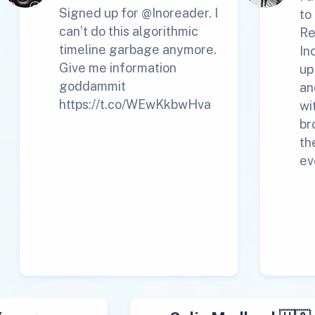
Signed up for @Inoreader. I
to
can’t do this algorithmic
Re
timeline garbage anymore.
In
Give me information
up
goddammit
an
https://t.co/WEwKkbwHva
wi
br
th
ev