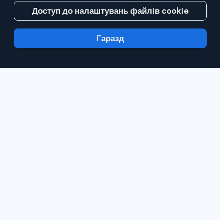
Доступ до налаштувань файлів cookie
Гаразд
З Inoreader інформація надходить до вас
за хвилину після публікації.
Стежте за
вебсайтами, стрічками соціальних мереж,
блогами та інформаційними бюлетенями.
Стежте за матеріалами, які є важливими
саме для вас.